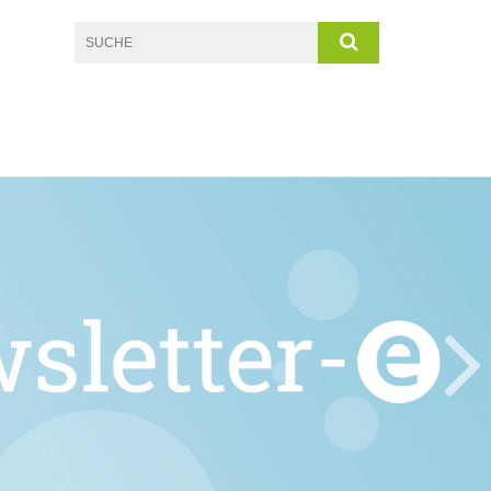
eu?
 Newsletter ins bekannte max-e System! Einfach
wsletter bauen - ohne viel neues Know-How.
 wird in schlankem Design über den Anbieter
t.
Mehr erfahren