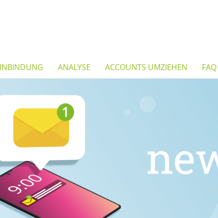
INBINDUNG
ANALYSE
ACCOUNTS UMZIEHEN
FAQ
Was ist n
Integration der
und schnell Ne
Nur der Versand
"Sendy" geregel